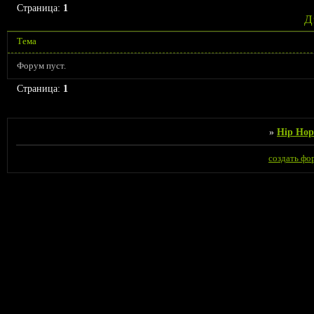
Страница:
1
Д
Тема
Форум пуст.
Страница:
1
»
Hip Hop
создать фо