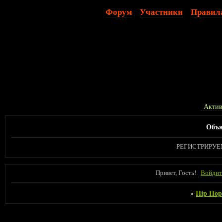
Форум
Участники
Правил
Актив
Объя
РЕГИСТРИРУ
Привет, Гость!
Войдит
»
Hip Hop